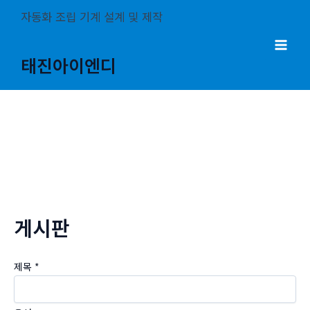
콘
자동화 조립 기계 설계 및 제작
텐
츠
Mai
태진아이엔디
로
건
Men
너
뛰
기
게시판
제목
*